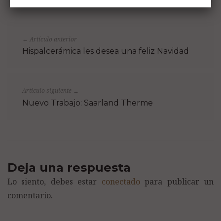
Artículo anterior
←
Hispalcerámica les desea una feliz Navidad
Artículo siguiente
→
Nuevo Trabajo: Saarland Therme
Deja una respuesta
Lo siento, debes estar
conectado
para publicar un
comentario.