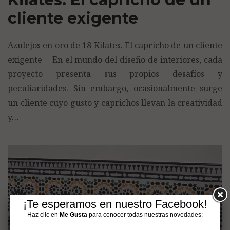
cliente exigente
Azulejos en oro de 18 Kilates. El capricho de un cliente
exigente En el mundo del diseño de interiores, cada
proyecto presenta sus propios desafíos y
peculiaridades. Sin embargo, ocasionalmente surge
un cliente cuyo gusto y caprichos llevan la creatividad
y…
¡Te esperamos en nuestro Facebook!
Haz clic en
Me Gusta
para conocer todas nuestras novedades: