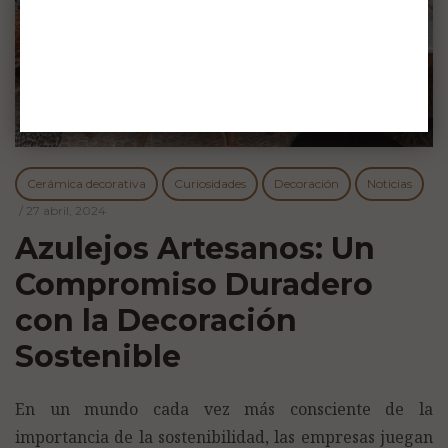
Cerámica decorativa
Curiosidades
Decoración
Noticias
/
27 abril, 2024
Azulejos Artesanos: Un
Compromiso Duradero
con la Decoración
Sostenible
En un mundo cada vez más consciente de la
importancia de la sostenibilidad, las empresas juegan