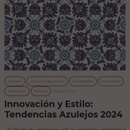
Azulejos
Cerámica decorativa
Curiosidades
Decoración
Inspiración
Noticias
/
19 julio, 2024
Innovación y Estilo:
Tendencias Azulejos 2024
El diseño de interiores está en constante evolución y