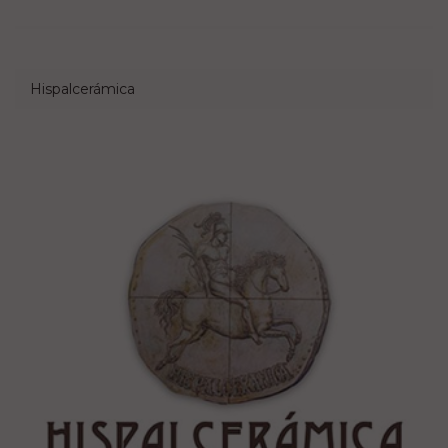
Hispalcerámica