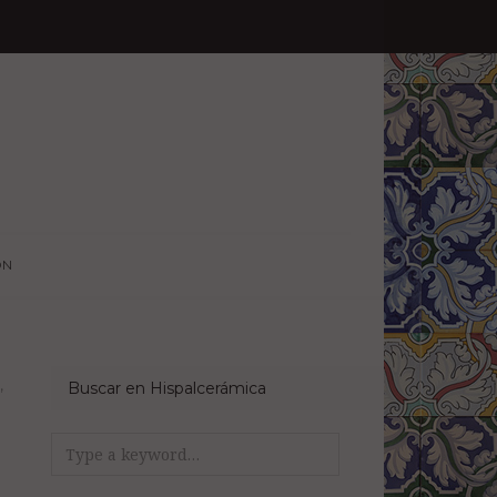
ÓN
,
Buscar en Hispalcerámica
Search
for: