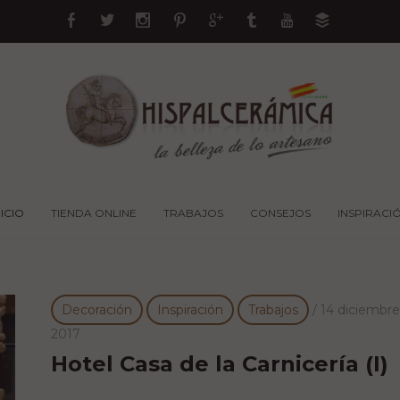
NICIO
TIENDA ONLINE
TRABAJOS
CONSEJOS
INSPIRACI
Decoración
Inspiración
Trabajos
/
14 diciembre
2017
Hotel Casa de la Carnicería (I)