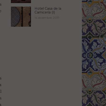
a
Hotel Casa de la
e
Carnicería (I)
14 diciembre, 2017
a
s
l
a
s