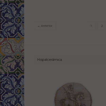
Anterior
1
2
←
Hispalcerámica