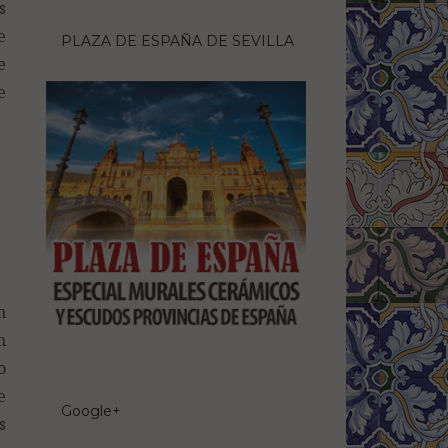
s
e
PLAZA DE ESPAÑA DE SEVILLA
e
e
n
n
o
e
Google+
s