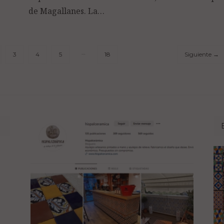
de Magallanes. La…
…
3
4
5
18
Siguiente
→