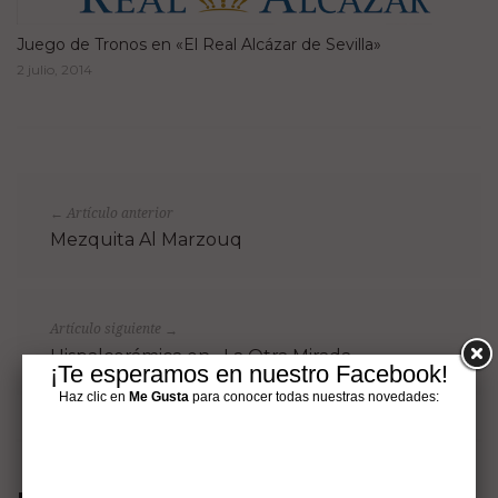
Juego de Tronos en «El Real Alcázar de Sevilla»
2 julio, 2014
Artículo anterior
←
Mezquita Al Marzouq
Artículo siguiente
→
Hispalcerámica en «La Otra Mirada»
¡Te esperamos en nuestro Facebook!
Haz clic en
Me Gusta
para conocer todas nuestras novedades: