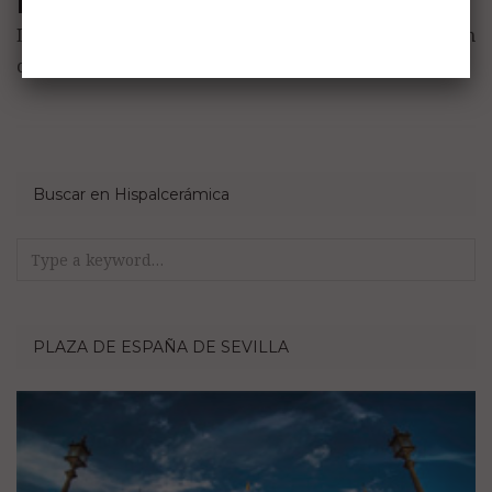
Deja una respuesta
Lo siento, debes estar
conectado
para publicar un
comentario.
Buscar en Hispalcerámica
Search
for:
PLAZA DE ESPAÑA DE SEVILLA