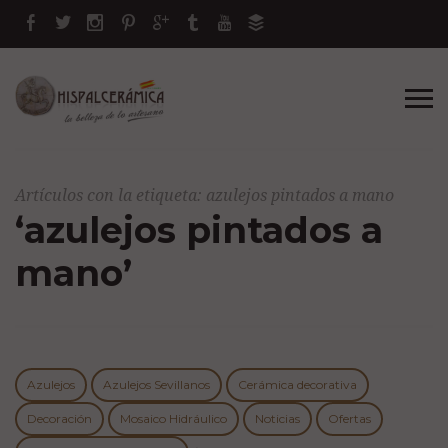
Artículos con la etiqueta: azulejos pintados a mano
‘azulejos pintados a
mano’
Azulejos
Azulejos Sevillanos
Cerámica decorativa
Decoración
Mosaico Hidráulico
Noticias
Ofertas