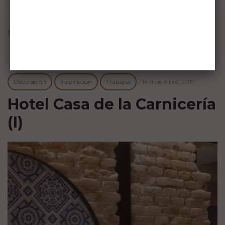
sin comentarios
Decoración
Inspiración
Trabajos
/
14 diciembre, 2017
Hotel Casa de la Carnicería
(I)