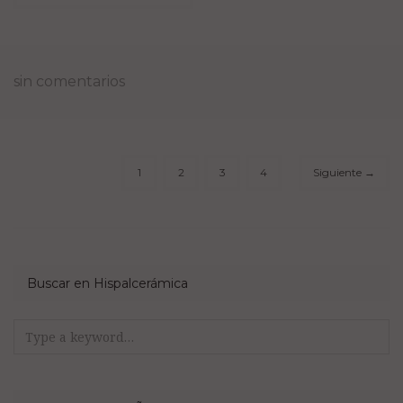
sin comentarios
1
2
3
4
Siguiente
→
Buscar en Hispalcerámica
Search
for: