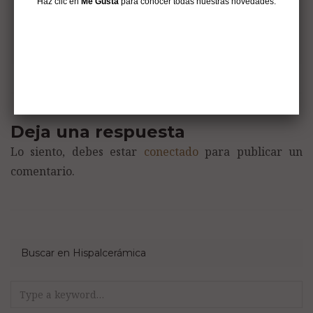
Haz clic en
Me Gusta
para conocer todas nuestras novedades:
Artículo siguiente
→
Cómo instalar una fuente de agua en el
jardín de manera sencilla
Deja una respuesta
Lo siento, debes estar
conectado
para publicar un
comentario.
Buscar en Hispalcerámica
Search
for: