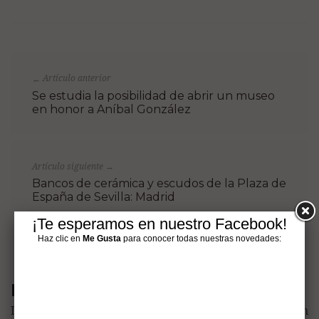
Artículo anterior
←
Se estudia la posibilidad de abrir un museo
en honor a Aníbal González
Artículo siguiente
→
Bancos de cerámica y escudos de la Plaza de
España de Sevilla: Madrid
¡Te esperamos en nuestro Facebook!
Haz clic en
Me Gusta
para conocer todas nuestras novedades:
Deja una respuesta
Lo siento, debes estar
conectado
para publicar un