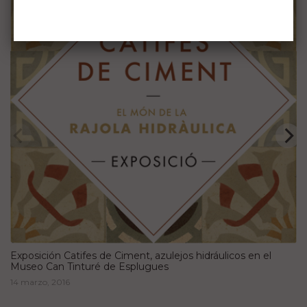
Exposición Catifes de Ciment, azulejos hidráulicos en el
Museo Can Tinturé de Esplugues
14 marzo, 2016