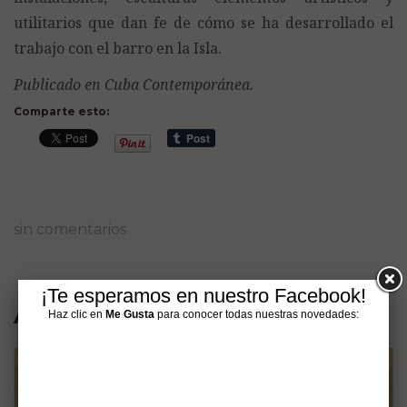
utilitarios que dan fe de cómo se ha desarrollado el
trabajo con el barro en la Isla.
Publicado en Cuba Contemporánea.
Comparte esto:
sin comentarios
¡Te esperamos en nuestro Facebook!
Artículos interesantes
Haz clic en
Me Gusta
para conocer todas nuestras novedades: