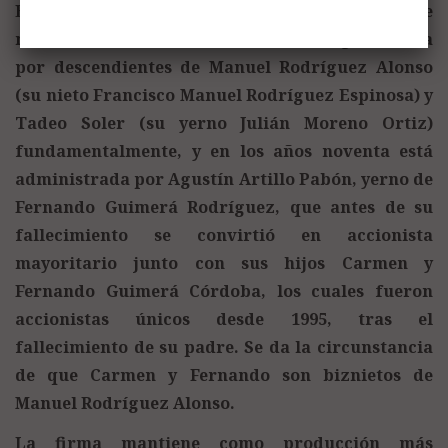
En estos años setenta y ochenta la fábrica se
mantiene como Sociedad Anónima, gestionada
por descendientes de Manuel Rodríguez Alonso
(su nieto Francisco Manuel Rodríguez Espinosa) y
Tadeo Soler (su yerno Julián Moreno Ortiz)
fundamentalmente, y en los años noventa está
administrada por Agustín Artillo Pabón, yerno de
Fernando Guimerá Rodríguez, que antes de su
fallecimiento se convirtió en accionista
mayoritario junto con sus hijos Carmen y
Fernando Guimerá Córdoba, los cuales fueron
accionistas únicos desde 1995, tras el
fallecimiento de su padre. Se da la circunstancia
de que Carmen y Fernando son biznietos de
Manuel Rodríguez Alonso.
La firma mantiene como producción más