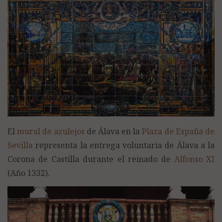
El
mural de azulejos
de Álava en la
Plaza de España de
Sevilla
representa la entrega voluntaria de Álava a la
Corona de Castilla durante el reinado de
Alfonso XI
(Año 1332).