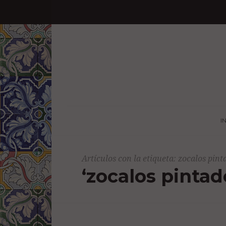
I
Artículos con la etiqueta: zocalos pin
‘zocalos pinta