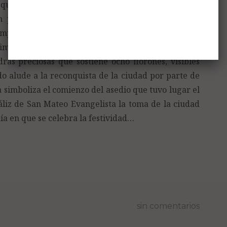
d, que fue repoblada al amparo del Fuero de Cuenca,
 posteriores fueros de Castilla, León, Aragón y
mpo de gules (rojo), un cáliz de oro sumado de una
 timbre corona real antigua, abierta, compuesta por
ras preciosas que sostiene ocho florones, visibles
do alude a la reconquista de la ciudad por parte de
la simboliza el comienzo del asedio que tuvo lugar el
cáliz de San Mateo Evangelista la toma de la ciudad
ía en que se celebra la festividad…
sin comentarios