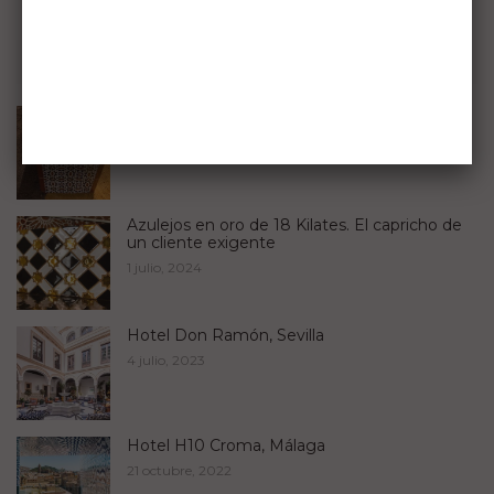
Algunos trabajos
Restauración de Bancos del Parque María
Luisa en Sevilla
23 julio, 2024
Azulejos en oro de 18 Kilates. El capricho de
un cliente exigente
1 julio, 2024
Hotel Don Ramón, Sevilla
4 julio, 2023
Hotel H10 Croma, Málaga
21 octubre, 2022