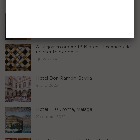
Algunos trabajos
Restauración de Bancos del Parque María
Luisa en Sevilla
23 julio, 2024
Azulejos en oro de 18 Kilates. El capricho de
un cliente exigente
1 julio, 2024
Hotel Don Ramón, Sevilla
4 julio, 2023
Hotel H10 Croma, Málaga
21 octubre, 2022