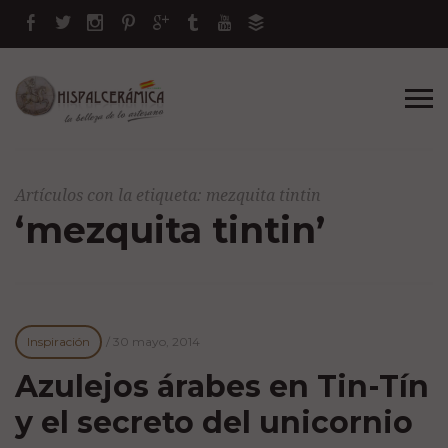
Artículos con la etiqueta: mezquita tintin
‘mezquita tintin’
Inspiración
/
30 mayo, 2014
Azulejos árabes en Tin-Tín
y el secreto del unicornio