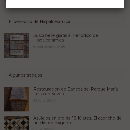
Visit Hispalcerámica's profile on Pinterest.
El periódico de Hispalcerámica
Suscríbete gratis al Periódico de
Hispalcerámica
8 septiembre, 2015
Algunos trabajos
Restauración de Bancos del Parque María
Luisa en Sevilla
23 julio, 2024
Azulejos en oro de 18 Kilates. El capricho de
un cliente exigente
1 julio, 2024