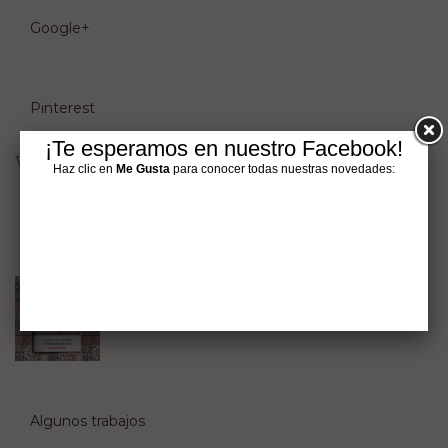
Google+
Pinterest
¡Te esperamos en nuestro Facebook!
Visit Hispalcerámica's profile on Pinterest.
Haz clic en
Me Gusta
para conocer todas nuestras novedades:
El periódico de Hispalcerámica
Suscríbete gratis al Periódico de
Hispalcerámica
8 septiembre, 2015
Algunos trabajos