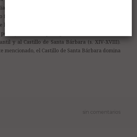
 diademas que es un círculo de oro, engastado de
florones, visibles cinco, interpolados de perlas. El
e las armas reales aragonesas con los elementos del
 peña y el castillo que figuran en el escudo de la
til y al Castillo de Santa Bárbara (s. XIV-XVIII).
te mencionado, el Castillo de Santa Bárbara domina
sin comentarios