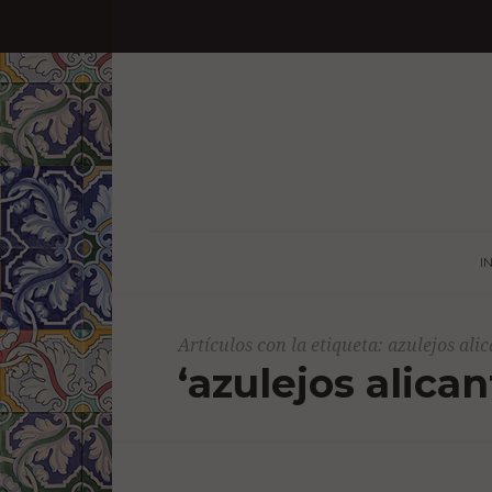
I
Artículos con la etiqueta: azulejos ali
‘azulejos alican