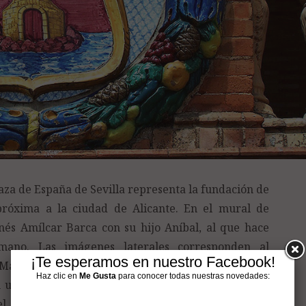
laza de España de Sevilla representa la fundación de
próxima a la ciudad de Alicante. En el mural de
inés Amílcar Barca con su hijo Aníbal, al que hace
mano. Las imágenes laterales corresponden al
¡Te esperamos en nuestro Facebook!
María. Escudo de Alicante El escudo de la provincia
Haz clic en
Me Gusta
para conocer todas nuestras novedades:
 un castillo de oro aclarado de azul, sostenido por
l jefe de oro con cuatro palos de gules (rojo). El