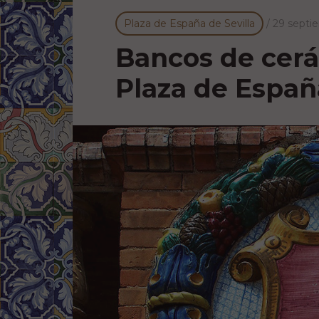
Plaza de España de Sevilla
/
29 septi
Bancos de cerá
Plaza de España