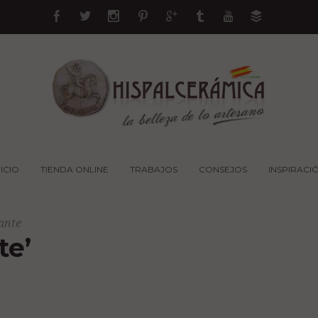
NICIO
TIENDA ONLINE
TRABAJOS
CONSEJOS
INSPIRACI
cante
te’